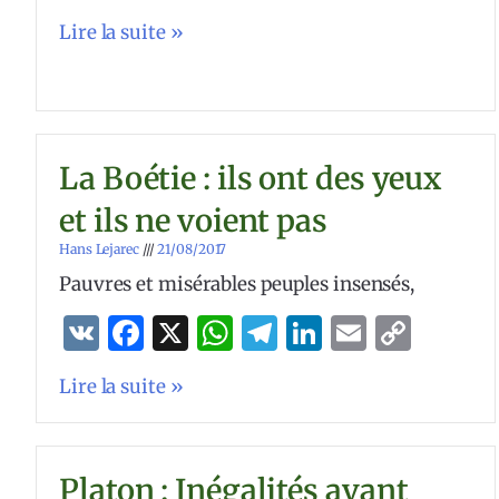
Link
Lire la suite »
La Boétie : ils ont des yeux
et ils ne voient pas
Hans Lejarec
21/08/2017
Pauvres et misérables peuples insensés,
VK
Facebook
X
WhatsApp
Telegram
LinkedIn
Email
Copy
Link
Lire la suite »
Platon : Inégalités avant