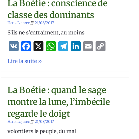
La Boétie : conscience de
classe des dominants
Hans Lejarec
21/08/2017
S’ils ne s’entraiment, au moins
VK
Facebook
X
WhatsApp
Telegram
LinkedIn
Email
Copy
Link
Lire la suite »
La Boétie : quand le sage
montre la lune, l’imbécile
regarde le doigt
Hans Lejarec
21/08/2017
volontiers le peuple, du mal