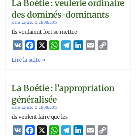
La Boétie : veulerie ordinaire
des dominés-dominants
Hans Lejarec
21/08/2017
Ils voulaient fort se mettre
VK
Facebook
X
WhatsApp
Telegram
LinkedIn
Email
Copy
Link
Lire la suite »
La Boétie : l’appropriation
généralisée
Hans Lejarec
21/08/2017
ils veulent faire que les
VK
Facebook
X
WhatsApp
Telegram
LinkedIn
Email
Copy