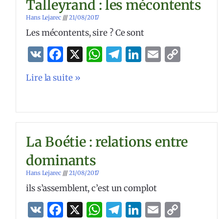
Talleyrand : les mécontents
Hans Lejarec
21/08/2017
Les mécontents, sire ? Ce sont
VK
Facebook
X
WhatsApp
Telegram
LinkedIn
Email
Copy
Link
Lire la suite »
La Boétie : relations entre
dominants
Hans Lejarec
21/08/2017
ils s’assemblent, c’est un complot
VK
Facebook
X
WhatsApp
Telegram
LinkedIn
Email
Copy