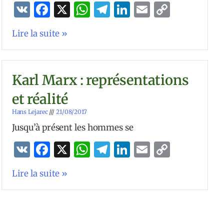
VK
Facebook
X
WhatsApp
Telegram
LinkedIn
Email
Copy
Link
Lire la suite »
Karl Marx : représentations
et réalité
Hans Lejarec
21/08/2017
Jusqu’à présent les hommes se
VK
Facebook
X
WhatsApp
Telegram
LinkedIn
Email
Copy
Link
Lire la suite »