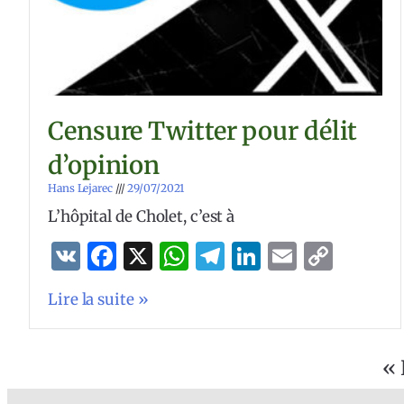
Censure Twitter pour délit
d’opinion
Hans Lejarec
29/07/2021
L’hôpital de Cholet, c’est à
VK
Facebook
X
WhatsApp
Telegram
LinkedIn
Email
Copy
Link
Lire la suite »
« 