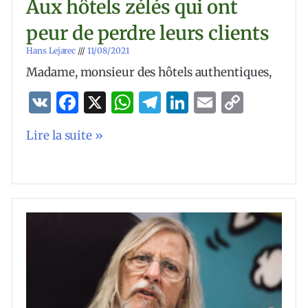
Aux hôtels zélés qui ont
peur de perdre leurs clients
Hans Lejarec
11/08/2021
Madame, monsieur des hôtels authentiques,
VK
Facebook
X
WhatsApp
Telegram
LinkedIn
Email
Copy
Link
Lire la suite »