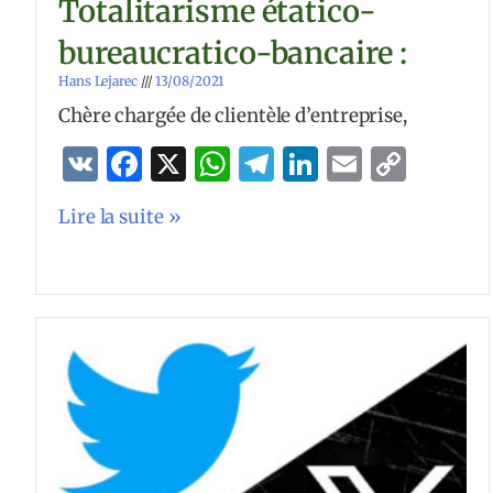
Totalitarisme étatico-
bureaucratico-bancaire :
Hans Lejarec
13/08/2021
Chère chargée de clientèle d’entreprise,
VK
Facebook
X
WhatsApp
Telegram
LinkedIn
Email
Copy
Link
Lire la suite »