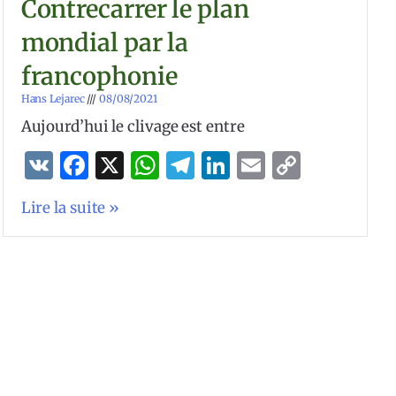
Contrecarrer le plan
mondial par la
francophonie
Hans Lejarec
08/08/2021
Aujourd’hui le clivage est entre
VK
Facebook
X
WhatsApp
Telegram
LinkedIn
Email
Copy
Link
Lire la suite »