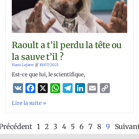
Raoult a t’il perdu la tête ou
la sauve t’il ?
Hans Lejarec
10/07/2021
Est-ce que lui, le scientifique,
VK
Facebook
X
WhatsApp
Telegram
LinkedIn
Email
Copy
Link
Lire la suite »
Précédent
1
2
3
4
5
6
7
8
9
Suivan