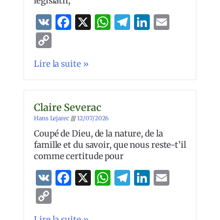
législatif,
VK
Facebook
X
WhatsApp
Telegram
LinkedIn
Email
Copy
Link
Lire la suite »
Claire Severac
Hans Lejarec
12/07/2026
Coupé de Dieu, de la nature, de la
famille et du savoir, que nous reste-t’il
comme certitude pour
VK
Facebook
X
WhatsApp
Telegram
LinkedIn
Email
Copy
Link
Lire la suite »