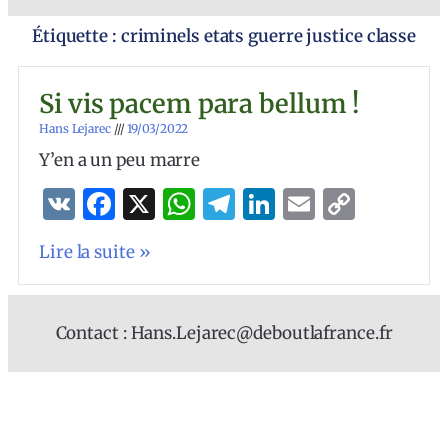
Étiquette : criminels etats guerre justice classe
Si vis pacem para bellum !
Hans Lejarec
19/03/2022
Y’en a un peu marre
VK
Facebook
X
WhatsApp
Telegram
LinkedIn
Email
Copy
Link
Lire la suite »
Contact : Hans.Lejarec@deboutlafrance.fr