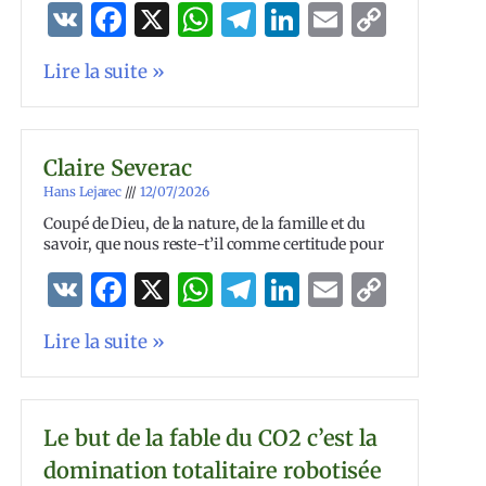
VK
Facebook
X
WhatsApp
Telegram
LinkedIn
Email
Copy
Link
Lire la suite »
Claire Severac
Hans Lejarec
12/07/2026
Coupé de Dieu, de la nature, de la famille et du
savoir, que nous reste-t’il comme certitude pour
VK
Facebook
X
WhatsApp
Telegram
LinkedIn
Email
Copy
Link
Lire la suite »
Le but de la fable du CO2 c’est la
domination totalitaire robotisée