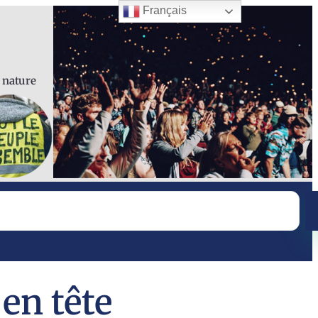
Français
a nature
 en tête