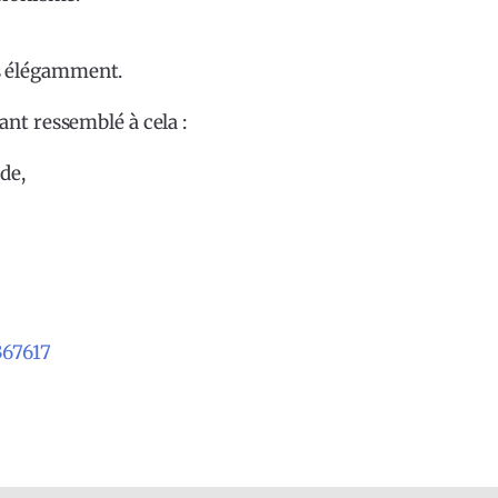
s élégamment.
nt ressemblé à cela :
de,
367617
y
k