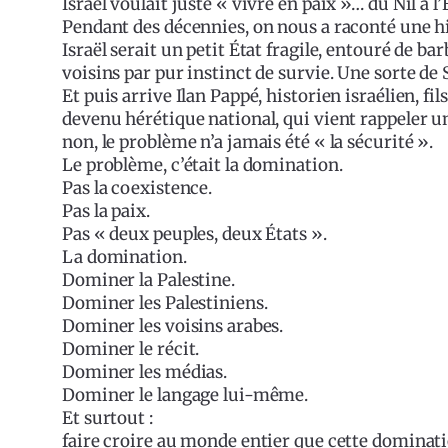
Israël voulait juste « vivre en paix »… du Nil à l
Pendant des décennies, on nous a raconté une h
Israël serait un petit État fragile, entouré de 
voisins par pur instinct de survie. Une sorte de 
Et puis arrive Ilan Pappé, historien israélien, f
devenu hérétique national, qui vient rappeler un
non, le problème n’a jamais été « la sécurité ».
Le problème, c’était la domination.
Pas la coexistence.
Pas la paix.
Pas « deux peuples, deux États ».
La domination.
Dominer la Palestine.
Dominer les Palestiniens.
Dominer les voisins arabes.
Dominer le récit.
Dominer les médias.
Dominer le langage lui-même.
Et surtout :
faire croire au monde entier que cette dominatio