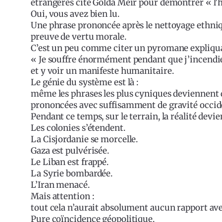
étrangères cite Golda Meir pour démontrer « l’
Oui, vous avez bien lu.
Une phrase prononcée après le nettoyage ethni
preuve de vertu morale.
C’est un peu comme citer un pyromane expliqua
« Je souffre énormément pendant que j’incendi
et y voir un manifeste humanitaire.
Le génie du système est là :
même les phrases les plus cyniques deviennent d
prononcées avec suffisamment de gravité occid
Pendant ce temps, sur le terrain, la réalité devien
Les colonies s’étendent.
La Cisjordanie se morcelle.
Gaza est pulvérisée.
Le Liban est frappé.
La Syrie bombardée.
L’Iran menacé.
Mais attention :
tout cela n’aurait absolument aucun rapport av
Pure coïncidence géopolitique.