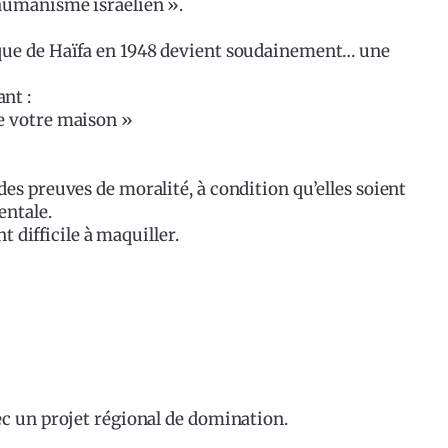
humanisme israélien ».
que de Haïfa en 1948 devient soudainement… une
nt :
e votre maison »
es preuves de moralité, à condition qu’elles soient
entale.
t difficile à maquiller.
ec un projet régional de domination.