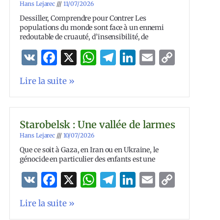
Hans Lejarec
11/07/2026
Dessiller, Comprendre pour Contrer Les
populations du monde sont face à un ennemi
redoutable de cruauté, d’insensibilité, de
VK
Facebook
X
WhatsApp
Telegram
LinkedIn
Email
Copy
Link
Lire la suite »
Starobelsk : Une vallée de larmes
Hans Lejarec
10/07/2026
Que ce soit à Gaza, en Iran ou en Ukraine, le
génocide en particulier des enfants est une
VK
Facebook
X
WhatsApp
Telegram
LinkedIn
Email
Copy
Link
Lire la suite »