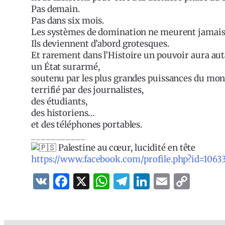
Pas demain.
Pas dans six mois.
Les systèmes de domination ne meurent jamai
Ils deviennent d’abord grotesques.
Et rarement dans l’Histoire un pouvoir aura auta
un État surarmé,
soutenu par les plus grandes puissances du mon
terrifié par des journalistes,
des étudiants,
des historiens…
et des téléphones portables.
___________
Palestine au cœur, lucidité en tête
https://www.facebook.com/profile.php?id=1063
VK
Facebook
X
WhatsApp
Telegram
LinkedIn
Email
Cop
Lin