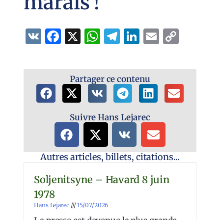
marais !
VK
Facebook
X
WhatsApp
Telegram
LinkedIn
Email
Copy
Link
Partager ce contenu
Suivre Hans Lejarec
Autres articles, billets, citations...
Soljenitsyne – Havard 8 juin
1978
Hans Lejarec
15/07/2026