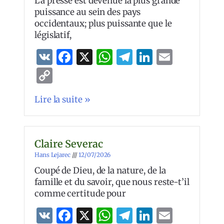
La presse est devenue la plus grande
puissance au sein des pays
occidentaux; plus puissante que le
législatif,
VK
Facebook
X
WhatsApp
Telegram
LinkedIn
Email
Copy
Link
Lire la suite »
Claire Severac
Hans Lejarec
12/07/2026
Coupé de Dieu, de la nature, de la
famille et du savoir, que nous reste-t’il
comme certitude pour
VK
Facebook
X
WhatsApp
Telegram
LinkedIn
Email