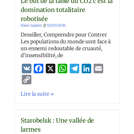
Le but de la fable du CO2 c’est la
domination totalitaire
robotisée
Hans Lejarec
11/07/2026
Dessiller, Comprendre pour Contrer
Les populations du monde sont face à
un ennemi redoutable de cruauté,
d’insensibilité, de
VK
Facebook
X
WhatsApp
Telegram
LinkedIn
Email
Copy
Link
Lire la suite »
Starobelsk : Une vallée de
larmes