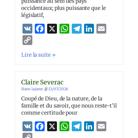
puissance au sein des pays
occidentaux; plus puissante que le
législatif,
VK
Facebook
X
WhatsApp
Telegram
LinkedIn
Email
Copy
Link
Lire la suite »
Claire Severac
Hans Lejarec
12/07/2026
Coupé de Dieu, de la nature, de la
famille et du savoir, que nous reste-t’il
comme certitude pour
VK
Facebook
X
WhatsApp
Telegram
LinkedIn
Email
Copy