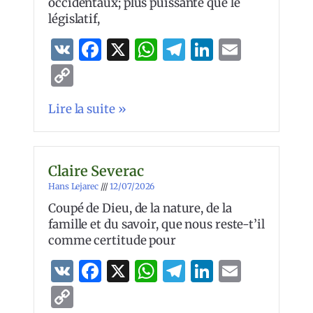
occidentaux; plus puissante que le
législatif,
VK
Facebook
X
WhatsApp
Telegram
LinkedIn
Email
Copy
Link
Lire la suite »
Claire Severac
Hans Lejarec
12/07/2026
Coupé de Dieu, de la nature, de la
famille et du savoir, que nous reste-t’il
comme certitude pour
VK
Facebook
X
WhatsApp
Telegram
LinkedIn
Email
Copy