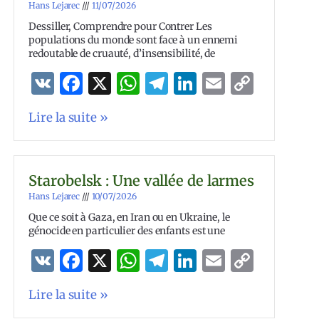
Hans Lejarec
11/07/2026
Dessiller, Comprendre pour Contrer Les
populations du monde sont face à un ennemi
redoutable de cruauté, d’insensibilité, de
VK
Facebook
X
WhatsApp
Telegram
LinkedIn
Email
Copy
Link
Lire la suite »
Starobelsk : Une vallée de larmes
Hans Lejarec
10/07/2026
Que ce soit à Gaza, en Iran ou en Ukraine, le
génocide en particulier des enfants est une
VK
Facebook
X
WhatsApp
Telegram
LinkedIn
Email
Copy
Link
Lire la suite »