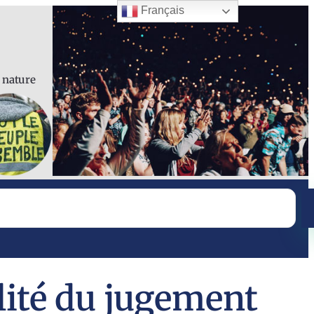
Français
a nature
alité du jugement