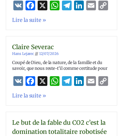
VK
Facebook
X
WhatsApp
Telegram
LinkedIn
Email
Copy
Link
Lire la suite »
Claire Severac
Hans Lejarec
12/07/2026
Coupé de Dieu, de la nature, de la famille et du
savoir, que nous reste-t’il comme certitude pour
VK
Facebook
X
WhatsApp
Telegram
LinkedIn
Email
Copy
Link
Lire la suite »
Le but de la fable du CO2 c’est la
domination totalitaire robotisée