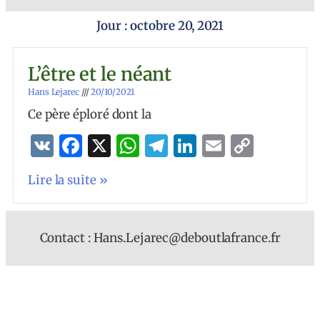
Jour : octobre 20, 2021
L’être et le néant
Hans Lejarec
20/10/2021
Ce père éploré dont la
VK
Facebook
X
WhatsApp
Telegram
LinkedIn
Email
Copy
Link
Lire la suite »
Contact : Hans.Lejarec@deboutlafrance.fr