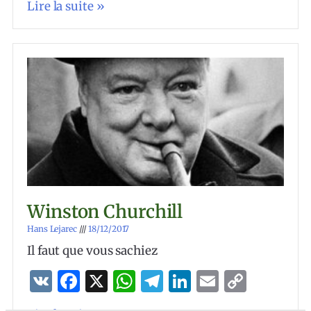
Lire la suite »
Winston Churchill
Hans Lejarec
18/12/2017
Il faut que vous sachiez
VK
Facebook
X
WhatsApp
Telegram
LinkedIn
Email
Copy
Link