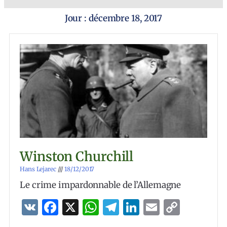
Jour : décembre 18, 2017
Winston Churchill
Hans Lejarec
18/12/2017
Le crime impardonnable de l’Allemagne
VK
Facebook
X
WhatsApp
Telegram
LinkedIn
Email
Copy
Link